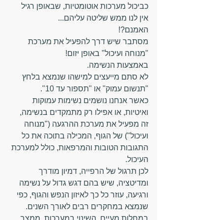
כביכול מערכות אוטומטיות, שבאופן רגיל 
אין לנו ממש שליטה עליהם...
האמנם?!
מסתבר שיש דרך להפעיל את מערכת 
"מנוחה ועיכול" באופן יזום!
באמצעות הנשימה.
לא סתם מייעצים למישהו שנמצא בלחץ 
"תנשום עמוק" או "תספור עד 10". 
כאשר אנחנו נושמים נשימות עמוקות 
ואיטיות, או אפילו רק מתמקדים בנשימה, 
זה מפעיל את מערכת ההרגעה ("מנוחה 
ועיכול") של הגוף, המכילה בתוכה את כל 
התגובות הטובות והמרפאות, כולל למערכת 
העיכול.
לכן תרגול של הרפייה, דמיון מודרך 
ומדיטציה, שיש בהם דגש גדול על נשימה 
ורגיעה, עוזר כל כך לאיזון הנפש והגוף, כפי 
שנמצא במחקרים רבים לאורך השנים.
במחלות מעיים, השינוי במערכות, ממצב 