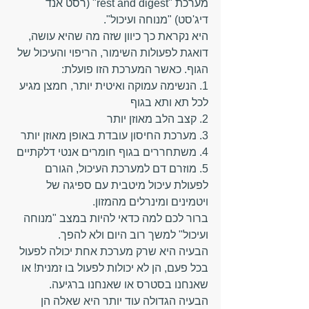
מערכת "rest and digest" (רסט אנד 
דיג'סט) "מנוחה ועיכול".
היא נקראת כך כיוון שזה מה שהיא עושה, 
דואגת לפעולות השימור, הריפוי והעיכול של 
הגוף. כאשר המערכת הזו פועלת:
1. הנשימה עמוקה ואיטית יותר, חמצן מגיע 
לכל תא ותא בגוף
2. קצב הלב מאוזן יותר
3. מערכת החיסון עובדת באופן מאוזן יותר
4. משתחררים בגוף חומרים אנטי דלקתיים
5. מוזרם דם למערכת העיכול, הגורם 
לפעולת עיכול מיטבית עם ספיגה של 
ויטמינים ומינרלים מהמזון.
ברור לכם למה כדאי להיות במצב "מנוחה 
ועיכול" למשך רוב היום ולא להפך.
הבעיה היא שרק מערכת אחת יכולה לפעול 
בכל פעם, הן לא יכולות לפעול בו זמנית! או 
שאנחנו בסטרס או שאנחנו ברגיעה. 
הבעיה הגדולה עוד יותר היא שאלה הן 