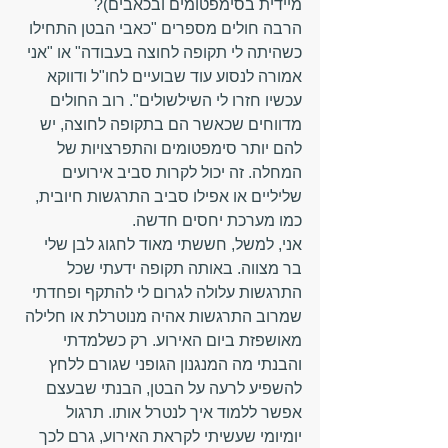
מיידית בסימפטומים ובכאבים)?
הרבה חולים מספרים "כאבי הבטן התחילו 
כשהיתה לי תקופה לחוצה בעבודה" או "אני 
אמורה לנסוע עוד שבועיים לחו"ל ודווקא 
עכשיו חזרו לי השילשולים". רוב החולים 
מדווחים שכאשר הם בתקופה לחוצה, יש 
להם יותר סימפטומים והתפרצויות של 
המחלה. זה יכול לקרות סביב אירועים 
שליליים או אפילו סביב התרגשות חיובית, 
כמו מערכת יחסים חדשה.    
אני, למשל, חששתי מאוד לחגוג לבן שלי 
בר מצווה. באותה תקופה ידעתי שכל 
התרגשות עלולה לגרום לי להתקף ופחדתי 
שמרוב התרגשות אהיה מנוטרלת או חלילה 
מאושפזת ביום האירוע. רק כשלמדתי 
והבנתי מה המנגנון הגופני שגורם ללחץ 
להשפיע לרעה על הבטן, הבנתי שבעצם 
אפשר ללמוד איך לנטרל אותו. תרגול 
יומיומי שעשיתי לקראת האירוע, גרם לכך 