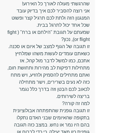
שהרגשתי מעולה לאורך כל האירוע!
אני רוצה להסביר לכם איך בדיוק עובד 
המנגנון הזה ולתת לכם תרגיל קצר ופשוט 
שכל אחד יכול לתרגל בבית.
שמעתם על תגובת "הילחם או ברח" (fight 
or flight), נכון?
זו תגובה של הגוף למצב של איום או סכנה. 
כשאתם עומדים לעשות משהו שמלחיץ 
אתכם, כמו למשל לדבר מול קהל, אז 
מתחילות דפיקות לב מהירות ותחושת חום, 
ואתם מתחילים להסמיק ולהזיע, ויש מתח 
כזה לא נעים בשרירים, וישר מתחילה 
לכאוב לכם הבטן וזה בדרך כלל נגמר 
בריצה לשירותים.
למה זה קורה?
זו תגובה גופנית שהתפתחה אבולוציונית 
בתקופה שהאיומים שבני האדם נתקלו 
בהם היו נמר או נחש. במצב כזה תגובה 
גופנית כזו מאד יעילה, כי כדי לברוח או 