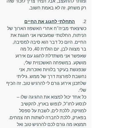
ומותר להתעצב, אבל תמיד צריך לזכור שזה 
רק משחק. זה לא באמת חשוב.
2.	
התחלתי לחגוג את החיים
כשיצאתי מביה"ח אחרי האשפוז הארוך של 
הניתוח, החלטתי שמעכשיו אני חוגגת את 
החיים. היום כל דבר הוא סיבה למסיבה, 
בר מצווה לבן, יום הולדת 40, כל מה 
שאפשר אני משתדלת לחגוג עם אירוע 
מושקע. במשפחה האשכנזית שלי, 
שנפגשת בעיקר בלוויות ואזכרות, אני 
נחשבת לפורצת דרך של ממש. גיליתי 
שלתכנן אירוע גורם לי להרגיש טוב. זה הכיף 
שלי.
כל אחד יכול למצוא את החגיגה שלו – 
לנסוע לחו"ל, לנפוש בארץ, להקשיב 
למוזיקה, ללכת לים, לשבת על ספסל 
בפארק, ללכת לחברה לשתות תה צמחים. 
תמצאו מה גורם לכם להרגיש טוב ואל 