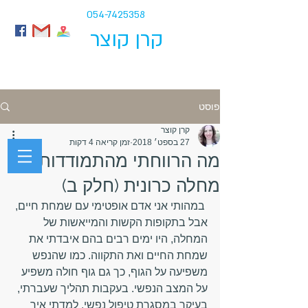
054-7425358
קרן קוצר
פוסט
קרן קוצר
27 בספט׳ 2018
זמן קריאה 4 דקות
מה הרווחתי מהתמודדות עם
מחלה כרונית (חלק ב)
התמודדות רגשית עם קרוהן וקוליטיס
 במהותי אני אדם אופטימי עם שמחת חיים, 
אבל בתקופות הקשות והמייאשות של 
המחלה, היו ימים רבים בהם איבדתי את 
שמחת החיים ואת התקווה. כמו שהנפש 
משפיעה על הגוף, כך גם גוף חולה משפיע 
על המצב הנפשי. בעקבות תהליך שעברתי, 
בעיקר במסגרת טיפול נפשי, למדתי איך 